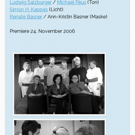
Ludwig Salzburger
/
Michael Pëus
(Ton)
Simon H. Kappes
(Licht)
Renate Basner
/ Ann-Kristin Basner (Maske)
Premiere 24. November 2006