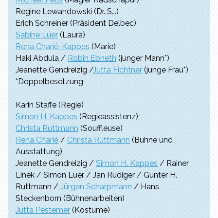
Regine Lewandowski (Dr. S...)
Erich Schreiner (Präsident Delbec)
Sabine Lüer
(Laura)
Rena Charié-Kappes
(Marie)
Haki Abdula /
Robin Ebneth
(junger Mann*)
Jeanette Gendreizig /
Jutta Fichtner
(junge Frau*)
*Doppelbesetzung
Karin Staffe (Regie)
Simon H. Kappes
(Regieassistenz)
Christa Ruttmann
(Souffleuse)
Rena Charié
/
Christa Ruttmann
(Bühne und
Ausstattung)
Jeanette Gendreizig /
Simon H. Kappes
/ Rainer
Linek / Simon Lüer / Jan Rüdiger / Günter H.
Ruttmann /
Jürgen Scharpmann
/ Hans
Steckenborn (Bühnenarbeiten)
Jutta Pestemer
(Kostüme)