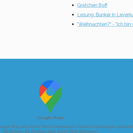
Gretchen 89ff
Lesung: Bunker in Leverk
"Weihnachten?" - "Ich bin